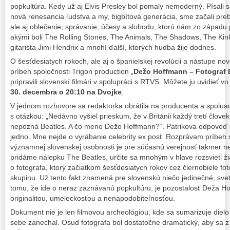
popkultúra. Kedy už aj Elvis Presley bol pomaly nemoderný. Písali sa
nová renesancia ľudstva a my, bigbítová generácia, sme začali pre
ale aj oblečenie, správanie, účesy a slobodu, ktorú nám zo západu p
akými boli The Rolling Stones, The Animals, The Shadows, The Kink
gitarista Jimi Hendrix a mnohí ďalší, ktorých hudba žije dodnes.
O šesťdesiatych rokoch, ale aj o španielskej revolúcii a nástupe n
príbeh spoločnosti Trigon production „
Dežo Hoffmann – Fotograf 
pripravili slovenskí filmári v spolupráci s RTVS. Môžete ju uvidieť v
30. decembra o 20:10 na Dvojke
.
V jednom rozhovore sa redaktorka obrátila na producenta a spolua
s otázkou: „Nedávno vyšiel prieskum, že v Británii každý tretí člov
nepozná Beatles. A čo meno Dežo Hoffmann?“. Patrikova odpoveď b
jedno. Mne nejde o vyrábanie celebrity ex post. Rozprávam príbeh s
významnej slovenskej osobnosti je pre súčasnú verejnosť takmer 
pridáme nálepku The Beatles, určite sa mnohým v hlave rozsvieti ži
o fotografa, ktorý začiatkom šesťdesiatych rokov cez čiernobiele fot
skupinu. Už tento fakt znamená pre slovenskú niečo jedinečné, sv
tomu, že ide o neraz zaznávanú popkultúru, je pozostalosť Deža 
originalitou, umeleckosťou a nenapodobiteľnosťou.
Dokument nie je len filmovou archeológiou, kde sa sumarizuje diel
sebe zanechal. Osud fotografa bol dostatočne dramatický, aby sa 