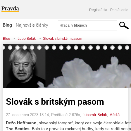
Registrácia
Prihlásenie
Blog
Najnovšie články
Najčítanejšie články
Blog
>
Ľubo Belák
>
Slovák s britským pasom
Najkomentovanejšie články
Zoznam blogov
Komerčné blogy
Slovák s britským pasom
27. decembra 2023 18:14
, Prečítané 2 676x,
Ľubomír Belák
,
Médiá
Dežo Hoffmann
, slovenský fotograf, ktorý cez svoje čiernobiele fot
The Beatles
. Bolo to v praveku rockovej hudby, kedy sa rodili nes