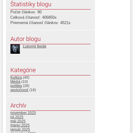
Štatistiky blogu
Počet článkov: 90
Celková čítanosť: 406850x
Priemerná čítanosť článkov: 4521x
Autor blogu
Ľubomír Belák
Kategórie
Kultúra
(40)
Médiá
(10)
politika
(28)
spoločnosť
(18)
Archív
november 2025
júl 2025
máj 2025
marec 2025
január 2025