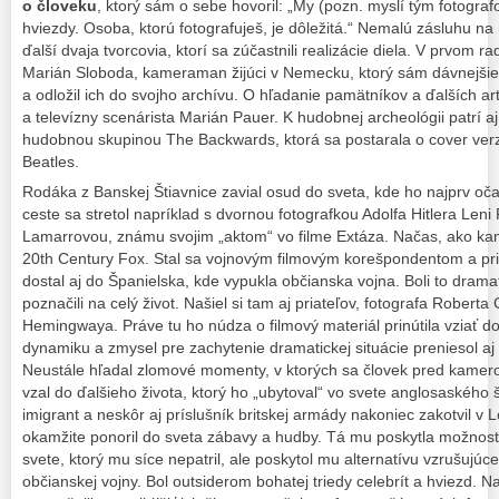
o človeku
, ktorý sám o sebe hovoril: „My (pozn. myslí tým fotograf
hviezdy. Osoba, ktorú fotografuješ, je dôležitá.“ Nemalú zásluhu n
ďalší dvaja tvorcovia, ktorí sa zúčastnili realizácie diela. V prvom 
Marián Sloboda, kameraman žijúci v Nemecku, ktorý sám dávnejšie n
a odložil ich do svojho archívu. O hľadanie pamätníkov a ďalších art
a televízny scenárista Marián Pauer. K hudobnej archeológii patrí 
hudobnou skupinou The Backwards, ktorá sa postarala o cover verz
Beatles.
Rodáka z Banskej Štiavnice zavial osud do sveta, kde ho najprv očari
ceste sa stretol napríklad s dvornou fotografkou Adolfa Hitlera Leni
Lamarrovou, známu svojim „aktom“ vo filme Extáza. Načas, ako ka
20th Century Fox. Stal sa vojnovým filmovým korešpondentom a pri
dostal aj do Španielska, kde vypukla občianska vojna. Boli to drama
poznačili na celý život. Našiel si tam aj priateľov, fotografa Robert
Hemingwaya. Práve tu ho núdza o filmový materiál prinútila vziať do
dynamiku a zmysel pre zachytenie dramatickej situácie preniesol aj d
Neustále hľadal zlomové momenty, v ktorých sa človek pred kamerou
vzal do ďalšieho života, ktorý ho „ubytoval“ vo svete anglosaského
imigrant a neskôr aj príslušník britskej armády nakoniec zakotvil v
okamžite ponoril do sveta zábavy a hudby. Tá mu poskytla možnos
svete, ktorý mu síce nepatril, ale poskytol mu alternatívu vzrušujúc
občianskej vojny. Bol outsiderom bohatej triedy celebrít a hviezd. 