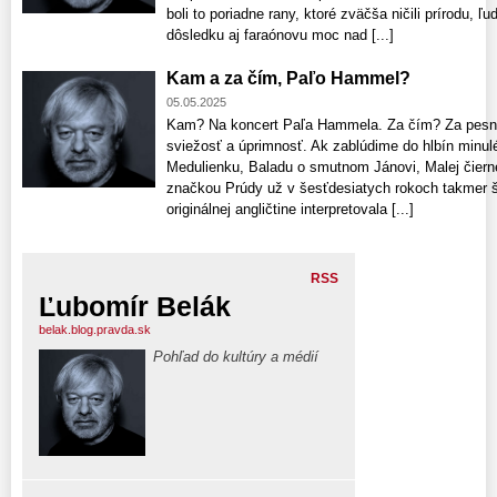
boli to poriadne rany, ktoré zväčša ničili prírodu, 
dôsledku aj faraónovu moc nad [...]
Kam a za čím, Paľo Hammel?
05.05.2025
Kam? Na koncert Paľa Hammela. Za čím? Za pesničk
sviežosť a úprimnosť. Ak zablúdime do hlbín minulé
Medulienku, Baladu o smutnom Jánovi, Malej čiern
značkou Prúdy už v šesťdesiatych rokoch takmer šo
originálnej angličtine interpretovala [...]
RSS
Ľubomír Belák
belak.blog.pravda.sk
Pohľad do kultúry a médií