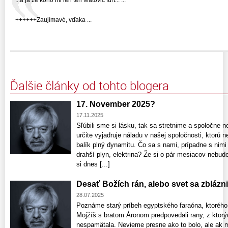
++++++Zaujímavé, vďaka ...
Ďalšie články od tohto blogera
17. November 2025?
17.11.2025
Sľúbili sme si lásku, tak sa stretnime a spoločne 
určite vyjadruje náladu v našej spoločnosti, ktorú 
balík plný dynamitu. Čo sa s nami, prípadne s nimi
drahší plyn, elektrina? Že si o pár mesiacov nebud
si dnes [...]
Desať Božích rán, alebo svet sa zblázni
28.07.2025
Poznáme starý príbeh egyptského faraóna, ktoréh
Mojžíš s bratom Áronom predpovedali rany, z ktorý
nespamätala. Nevieme presne ako to bolo, ale ak 