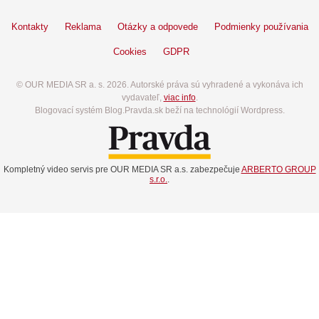
Kontakty
Reklama
Otázky a odpovede
Podmienky používania
Cookies
GDPR
© OUR MEDIA SR a. s. 2026. Autorské práva sú vyhradené a vykonáva ich
vydavateľ,
viac info
.
Blogovací systém Blog.Pravda.sk beží na technológií Wordpress.
Kompletný video servis pre OUR MEDIA SR a.s. zabezpečuje
ARBERTO GROUP
s.r.o.
.