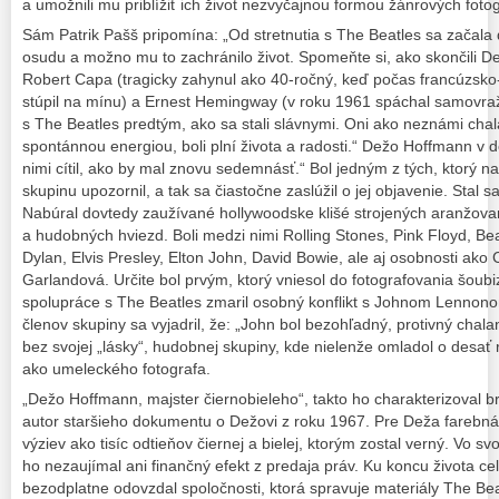
a umožnili mu priblížiť ich život nezvyčajnou formou žánrových fotogr
Sám Patrik Pašš pripomína: „Od stretnutia s The Beatles sa začala
osudu a možno mu to zachránilo život. Spomeňte si, ako skončili Dež
Robert Capa (tragicky zahynul ako 40-ročný, keď počas francúzsko
stúpil na mínu) a Ernest Hemingway (v roku 1961 spáchal samovražd
s The Beatles predtým, ako sa stali slávnymi. Oni ako neznámi chala
spontánnou energiou, boli plní života a radosti.“ Dežo Hoffmann v
nimi cítil, ako by mal znovu sedemnásť.“ Bol jedným z tých, ktorý 
skupinu upozornil, a tak sa čiastočne zaslúžil o jej objavenie. Stal 
Nabúral dovtedy zaužívané hollywoodske klišé strojených aranžovan
a hudobných hviezd. Boli medzi nimi Rolling Stones, Pink Floyd, B
Dylan, Elvis Presley, Elton John, David Bowie, ale aj osobnosti ako 
Garlandová. Určite bol prvým, ktorý vniesol do fotografovania šoubi
spolupráce s The Beatles zmaril osobný konflikt s Johnom Lennono
členov skupiny sa vyjadril, že: „John bol bezohľadný, protivný chala
bez svojej „lásky“, hudobnej skupiny, kde nielenže omladol o desať 
ako umeleckého fotografa.
„Dežo Hoffmann, majster čiernobieleho“, takto ho charakterizoval b
autor staršieho dokumentu o Dežovi z roku 1967. Pre Deža farebná 
výziev ako tisíc odtieňov čiernej a bielej, ktorým zostal verný. Vo sv
ho nezaujímal ani finančný efekt z predaja práv. Ku koncu života cel
bezodplatne odovzdal spoločnosti, ktorá spravuje materiály The Beat