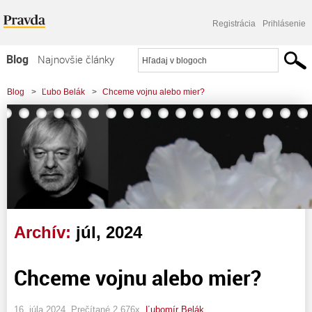
Registrácia
Prihlásenie
Blog
Najnovšie články
Najčítanejšie články
Blog
>
Ľubo Belák
>
Chceme vojnu alebo mier?
Najkomentovanejšie články
Zoznam blogov
Komerčné blogy
Archív:
júl, 2024
Chceme vojnu alebo mier?
16. júla 2024, Prečítané 2 676x,
Ľubomír Belák