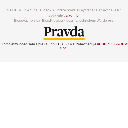
© OUR MEDIA SR a. s. 2026. Autorské práva sú vyhradené a vykonáva ich
vydavateľ,
viac info
.
Blogovací systém Blog.Pravda.sk beží na technológií Wordpress.
Kompletný video servis pre OUR MEDIA SR a.s. zabezpečuje
ARBERTO GROUP
s.r.o.
.