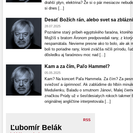
drahší plyn, elektrina? Že si o pár mesiacov nebud
si dnes [...]
Desať Božích rán, alebo svet sa zblázni
28.07.2025
Poznáme starý príbeh egyptského faraóna, ktoréh
Mojžíš s bratom Áronom predpovedali rany, z ktorý
nespamätala. Nevieme presne ako to bolo, ale ak 
boli to poriadne rany, ktoré zväčša ničili prírodu, 
dôsledku aj faraónovu moc nad [...]
Kam a za čím, Paľo Hammel?
05.05.2025
Kam? Na koncert Paľa Hammela. Za čím? Za pesničk
sviežosť a úprimnosť. Ak zablúdime do hlbín minulé
Medulienku, Baladu o smutnom Jánovi, Malej čiern
značkou Prúdy už v šesťdesiatych rokoch takmer šo
originálnej angličtine interpretovala [...]
RSS
Ľubomír Belák