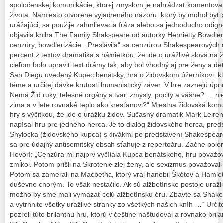
spoločenskej komunikácie, ktorej zmyslom je nahrádzať komentovan
života. Namiesto otvorene vyjadreného názoru, ktorý by mohol byť
urážajúci, sa použije zahmlievacia fráza alebo sa jednoducho odigno
objavila kniha The Family Shakspeare od autorky Henrietty Bowdler
cenzúry, bowdlerizácie. „Preslávila“ sa cenzúrou Shakespearových 
percent z textov dramatika s námietkou, že ide o urážlivé slová na ž
cieľom bolo upraviť text drámy tak, aby bol vhodný aj pre ženy a d
San Diegu uvedený Kupec benátsky, hra o židovskom úžerníkovi, kt
téme a určitej dávke krutosti humanistický záver. V hre zaznejú úp
Nemá Žid ruky, telesné orgány a tvar, zmysly, pocity a vášne? … n
zima a v lete rovnaké teplo ako kresťanovi?“ Miestna židovská kom
hry s výčitkou, že ide o urážku židov. Súčasný dramatik Mark Leire
napísal hru pre jedného herca. Je to dialóg židovského herca, preds
Shylocka (židovského kupca) s divákmi po predstavení Shakespear
sa pre údajný antisemitský obsah sťahuje z repertoáru. Začne pole
Hovorí: „Cenzúra mi najprv vyčítala Kupca benátskeho, hru považov
zmĺkol. Potom prišli na Skrotenie zlej ženy, ale sexizmus považovali 
Potom sa zamerali na Macbetha, ktorý vraj hanobil Škótov a Hamleta
duševne chorým. To však nestačilo. Ak sú alžbetínske postoje uráž
možno by sme mali vymazať celú alžbetínsku éru. Zbavte sa Shakesp
a vytrhnite všetky urážlivé stránky zo všetkých našich kníh …“ Určit
pozreli túto brilantnú hru, ktorú v češtine naštudoval a rovnako bril