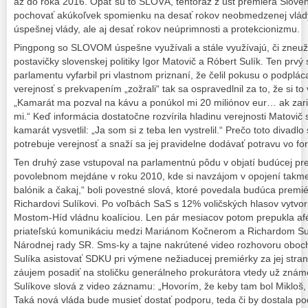
až do roka 2016. Opäť sú to SLOVÁ, tentoraz z úst premiéra Slovens
pochovať akúkoľvek spomienku na desať rokov neobmedzenej vlády
úspešnej vlády, ale aj desať rokov neúprimnosti a protekcionizmu.
Pingpong so SLOVOM úspešne využívali a stále využívajú, či zneuží
postavičky slovenskej politiky Igor Matovič a Róbert Sulík. Ten prv
parlamentu vyfarbil pri vlastnom priznaní, že čelil pokusu o podplá
verejnosť s prekvapením „zožrali“ tak sa ospravedlnil za to, že si to
„Kamarát ma pozval na kávu a ponúkol mi 20 miliónov eur… ak zari
mi.“ Keď informácia dostatočne rozvírila hladinu verejnosti Matovič
kamarát vysvetlil: „Ja som si z teba len vystrelil.“ Prečo toto divadl
potrebuje verejnosť a snaží sa jej pravidelne dodávať potravu vo f
Ten druhý zase vstupoval na parlamentnú pôdu v objatí budúcej pr
povolebnom mejdáne v roku 2010, kde si navzájom v opojení takmer s
balónik a čakaj,“ boli povestné slová, ktoré povedala budúca premi
Richardovi Sulíkovi. Po voľbách SaS s 12% voličských hlasov vytvo
Mostom-Híd vládnu koalíciou. Len pár mesiacov potom prepukla afé
priateľskú komunikáciu medzi Mariánom Kočnerom a Richardom Su
Národnej rady SR. Sms-ky a tajne nakrútené video rozhovoru oboch „
Sulíka asistovať SDKU pri výmene nežiaducej premiérky za jej stran
záujem posadiť na stoličku generálneho prokurátora vtedy už zná
Sulíkove slová z video záznamu: „Hovorím, že keby tam bol Mikloš, 
Taká nová vláda bude musieť dostať podporu, teda či by dostala 