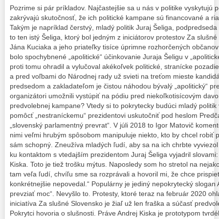
Pozrime si pár príkladov. Najčastejšie sa u nás v politike vyskytujú 
zakrývajú skutočnosť, že ich politické kampane sú financované a r
Takým je napríklad čerstvý, mladý politik Juraj Šeliga, podpredseda 
to ten istý Šeliga, ktorý bol jedným z iniciátorov protestov Za sluš
Jána Kuciaka a jeho priateľky tisíce úprimne rozhorčených občanov 
bolo spochybnené „apolitické“ účinkovanie Juraja Šeligu v „apoliticke
proti tomu ohradil a vylučoval akékoľvek politické, stranícke pozadi
a pred voľbami do Národnej rady už svieti na treťom mieste kandidát
predsedom a zakladateľom je čistou náhodou bývalý „apolitický“ pr
organizátori umožnili vystúpiť na pódiu pred niekoľkotisícovým dav
predvolebnej kampane? Vtedy si to pokrytecky budúci mladý politik 
pomôcť „nestraníckemu“ prezidentovi uskutočniť pod heslom Predča
„slovenský parlamentný prevrat“. V júli 2018 to Igor Matovič koment
nimi veľmi hrubým spôsobom manipuluje niekto, kto by chcel robiť po
sám schopný. Zneužíva mladých ľudí, aby sa na ich chrbte vyviezol d
ku kontaktom s vtedajším prezidentom Juraj Šeliga vyjadril slovami:
Kiska. Toto je tiež trošku mýtus. Naposledy som ho stretol na neja
tam veľa ľudí, chvíľu sme sa rozprávali a hovoril mi, že chce prispie
konkrétnejšie nepovedal.“ Populárny je jediný nepokrytecký slogan
prevziať moc“. Nevyšlo to. Protesty, ktoré teraz na február 2020 oh
iniciatíva Za slušné Slovensko je žiaľ už len fraška a súčasť pred
Pokrytci hovoria o slušnosti. Práve Andrej Kiska je prototypom tvr