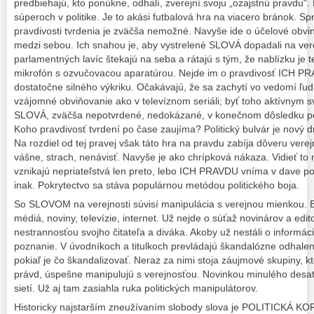
predbiehajú, kto ponúkne, odhalí, zverejní svoju „ozajstnú pravdu“
súperoch v politike. Je to akási futbalová hra na viacero bránok. Spr
pravdivosti tvrdenia je zväčša nemožné. Navyše ide o účelové obvin
medzi sebou. Ich snahou je, aby vystrelené SLOVÁ dopadali na ver
parlamentných lavíc štekajú na seba a rátajú s tým, že nablízku je
mikrofón s ozvučovacou aparatúrou. Nejde im o pravdivosť ICH PRA
dostatočne silného výkriku. Očakávajú, že sa zachytí vo vedomí ľudí
vzájomné obviňovanie ako v televíznom seriáli; byť toho aktívnym s
SLOVÁ, zväčša nepotvrdené, nedokázané, v konečnom dôsledku po
Koho pravdivosť tvrdení po čase zaujíma? Politický bulvár je nový d
Na rozdiel od tej pravej však táto hra na pravdu zabíja dôveru verej
vášne, strach, nenávisť. Navyše je ako chrípková nákaza. Vidieť to
vznikajú nepriateľstvá len preto, lebo ICH PRAVDU vníma v dave po
inak. Pokrytectvo sa stáva populárnou metódou politického boja.
So SLOVOM na verejnosti súvisí manipulácia s verejnou mienkou. E
médiá, noviny, televízie, internet. Už nejde o súťaž novinárov a edito
nestrannosťou svojho čitateľa a diváka. Akoby už nestáli o informác
poznanie. V úvodníkoch a titulkoch prevládajú škandalózne odhalen
pokiaľ je čo škandalizovať. Neraz za nimi stoja záujmové skupiny, kt
právd, úspešne manipulujú s verejnosťou. Novinkou minulého desať
sietí. Už aj tam zasiahla ruka politických manipulátorov.
Historicky najstarším zneužívaním slobody slova je POLITICKÁ 