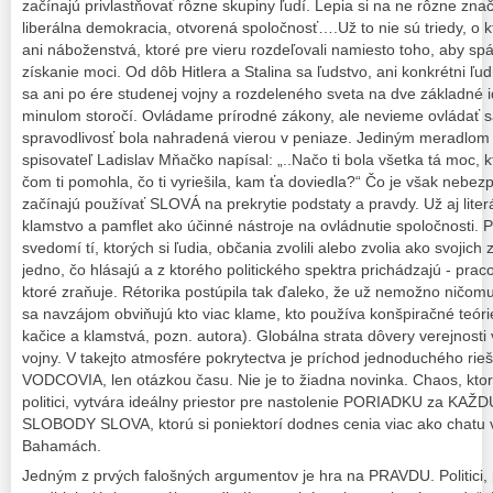
začínajú privlastňovať rôzne skupiny ľudí. Lepia si na ne rôzne zn
liberálna demokracia, otvorená spoločnosť….Už to nie sú triedy, o k
ani náboženstvá, ktoré pre vieru rozdeľovali namiesto toho, aby spáj
získanie moci. Od dôb Hitlera a Stalina sa ľudstvo, ani konkrétni ľudi
sa ani po ére studenej vojny a rozdeleného sveta na dve základné i
minulom storočí. Ovládame prírodné zákony, ale nevieme ovládať 
spravodlivosť bola nahradená vierou v peniaze. Jediným meradlom 
spisovateľ Ladislav Mňačko napísal: „..Načo ti bola všetka tá moc, kt
čom ti pomohla, čo ti vyriešila, kam ťa doviedla?“ Čo je však nebezp
začínajú používať SLOVÁ na prekrytie podstaty a pravdy. Už aj lite
klamstvo a pamflet ako účinné nástroje na ovládnutie spoločnosti. 
svedomí tí, ktorých si ľudia, občania zvolili alebo zvolia ako svojic
jedno, čo hlásajú a z ktorého politického spektra prichádzajú ‑ pr
ktoré zraňuje. Rétorika postúpila tak ďaleko, že už nemožno ničomu 
sa navzájom obviňujú kto viac klame, kto používa konšpiračné teóri
kačice a klamstvá, pozn. autora). Globálna strata dôvery verejnosti v 
vojny. V takejto atmosfére pokrytectva je príchod jednoduchého rie
VODCOVIA, len otázkou času. Nie je to žiadna novinka. Chaos, ktorý
politici, vytvára ideálny priestor pre nastolenie PORIADKU za KA
SLOBODY SLOVA, ktorú si poniektorí dodnes cenia viac ako chatu v
Bahamách.
Jedným z prvých falošných argumentov je hra na PRAVDU. Politici, po