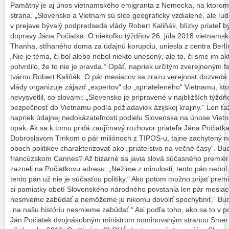
Pamätný je aj únos vietnamského emigranta z Nemecka, na ktorom 
strana. „Slovensko a Vietnam sú síce geograficky vzdialené, ale ľuds
v prejave bývalý podpredseda vlády Robert Kaliňák, blízky priateľ bý
dopravy Jána Počiatka. O niekoľko týždňov 26. júla 2018 vietnams
Thanha, stíhaného doma za údajnú korupciu, uniesla z centra Berlí
„Nie je téma, či bol alebo nebol niekto unesený, ale to, či sme im ak
potvrdilo, že to nie je pravda.“ Opäť, napriek určitým zverejnený
tvárou Robert Kaliňák. O pár mesiacov sa zrazu verejnosť dozved
vlády organizuje zájazd „expertov“ do „spriateleného“ Vietnamu, kto
nevysvetlil, so slovami: „Slovensko je pripravené v najbližších týžd
bezpečnosť do Vietnamu podľa požiadaviek ázijskej krajiny.“ Len ťaž
napriek údajnej nedokázateľnosti podielu Slovenska na únose Viet
opak. Ak sa k tomu pridá zaujímavý rozhovor priateľa Jána Počiat
Dobroslavom Trnkom o pár miliónoch z TIPOS-u, tajne zachytený na
oboch politikov charakterizovať ako „priateľstvo na večné časy“. Bu
francúzskom Cannes? Až bizarné sa javia slová súčasného premiéra 
zazneli na Počiatkovu adresu: „Nežime z minulosti, tento pán nebol,
tento pán už nie je súčasťou politiky.“ Ako potom možno prijať prem
si pamiatky obetí Slovenského národného povstania len pár mesiac
nesmieme zabúdať a nemôžeme ju nikomu dovoliť spochybniť.“ Buď 
„na našu históriu nesmieme zabúdať.“ Asi podľa toho, ako sa to v pol
Ján Počiatek dvojnásobným ministrom nominovaným stranou Smer 