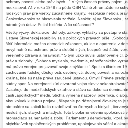
ochrany povesti alebo práv iných…“ V tých časoch právny pojem „o
neexistoval. Až v roku 1948 na pôde OSN Valné zhromaždenie schv
ľudských práv pre všetky zúčastnené krajiny. Rezolúcia nebola prá
Československo sa hlasovania zdržalo. Neskôr, aj na Slovensku , sa
národných ústav. Potiaľ história. A čo súčasnosť?
Všetky výzvy, deklarácie, dohody, zákony, vyhlášky sa postupne st
Ústave Slovenskej republiky sa o politických právach píše: „Slobod
šíriť informácie možno obmedziť zákonom, ak ide o opatrenia v dem
nevyhnutné na ochranu práv a slobôd iných, bezpečnosť štátu, ver
verejného zdravia a mravnosti.“ S tým úzko súvisí ustanovenie čl. 
práv a slobody: „Sloboda myslenia, svedomia, náboženského vyzna
má právo verejne prejavovať svoje zmýšľanie.“ Spolu s článkom 19
zachovanie ľudskej dôstojnosti, osobnej cti, dobrej povesti a na o
krajina, kde sú naše práva zaručené ústavou. Omyl! Právne predpis
súdny spor. Na verejnosti zúri otvorená vojna slov v nekontrolovateľ
Zasahuje do medziľudských vzťahov a stáva sa dokonca dominantnou
časti „apolitických“ médií. Stíchla výmena názorov, polemika, dialóg
akoukoľvek kultúrou prejavu, šliapanie po dôstojnosti človeka; to je v
atmosfére sa začali ľudia rozdeľovať na čiernych a bielych, červen
neslušných, starých a mladých. Toto bipolárne videnie spoločnosti v
hromadiacu sa nenávisť a zlobu. Parlamentnú demokraciu, ktorá by
akýchkoľvek spoločenských problémov, upokojovania vášní a akousi 