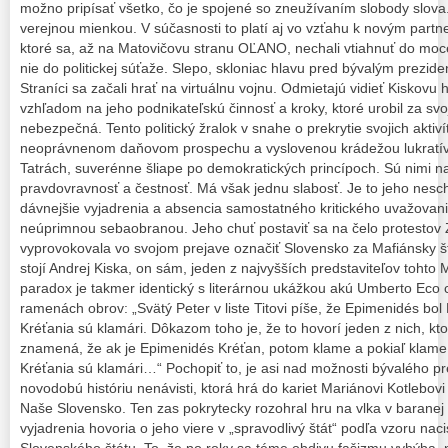
možno pripísať všetko, čo je spojené so zneužívaním slobody slova
verejnou mienkou. V súčasnosti to platí aj vo vzťahu k novým partn
ktoré sa, až na Matovičovu stranu OĽANO, nechali vtiahnuť do mo
nie do politickej súťaže. Slepo, skloniac hlavu pred bývalým prezide
Straníci sa začali hrať na virtuálnu vojnu. Odmietajú vidieť Kiskovu h
vzhľadom na jeho podnikateľskú činnosť a kroky, ktoré urobil za sv
nebezpečná. Tento politický žralok v snahe o prekrytie svojich aktiv
neoprávnenom daňovom prospechu a vyslovenou krádežou lukratí
Tatrách, suverénne šliape po demokratických princípoch. Sú nimi 
pravdovravnosť a čestnosť. Má však jednu slabosť. Je to jeho nesc
dávnejšie vyjadrenia a absencia samostatného kritického uvažovani
neúprimnou sebaobranou. Jeho chuť postaviť sa na čelo protestov
vyprovokovala vo svojom prejave označiť Slovensko za Mafiánsky št
stojí Andrej Kiska, on sám, jeden z najvyšších predstaviteľov tohto 
paradox je takmer identický s literárnou ukážkou akú Umberto Eco c
ramenách obrov: „Svätý Peter v liste Titovi píše, že Epimenidés bol Kr
Kréťania sú klamári. Dôkazom toho je, že to hovorí jeden z nich, kt
znamená, že ak je Epimenidés Kréťan, potom klame a pokiaľ klame 
Kréťania sú klamári…“ Pochopiť to, je asi nad možnosti bývalého pre
novodobú históriu nenávisti, ktorá hrá do kariet Mariánovi Kotlebov
Naše Slovensko. Ten zas pokrytecky rozohral hru na vlka v baranej 
vyjadrenia hovoria o jeho viere v „spravodlivý štát“ podľa vzoru n
Slovenského štátu. To, že po roky sa téme obdivu fašizmu vyhýba,