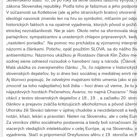
zákona Slovenskej republiky. Podľa toho je fašizmus a jeho podpor
V súčasnosti sa Kotlebove (ale aj jeho straníckych bratov) otvorené 
ideológii navonok zmenilo len na hru so symbolmi, mlčaním pri odp
historických faktoch a na opatrné vyjadrenia, ktorých pôvod si požič
etnickej neznášanlivosti. Nie je sám. Okolo neho sa sformovala sk
partajníkov, sympatizantov a urastených chlapov pripravených, kedyk
„nastolení poriadku“. Na pomoc mu prichádza aj významný interpret 
názormi a článkami. Potichu, opäť použitím SLOVA, sa do nášho živ
antisemitizmu. Názornou ukážkou je Rostásov článok Klin Židov medz
súdnej siene odniesol rozsudok o hanobení rasy a národa. (Článok d
Malá ukážka zo zverejneného článku: „To, čo nájdeme v historickýc
slovenských dejateľov, by si dnes bez sociálnej a mediálnej smrti n
Aj štúrovci popisujú, že odvekými majstrami tohto umenia (ako si p
zmocniť sa toho najlepšieho) boli židia – hoci dnes už vieme, že tu j
nájazdových hordách Pečenehov, Avarov, no najmä Chazarov.“ Nasl
citácií z textov slovenských dejateľov z 18., 19. , a začiatku 20. stor
článkov a prejavov zväčša kritizujúcich alkoholizmus a pôvod úžer
Uhorsku žili Slováci takmer v úplnej chudobe a nevzdelanosti a kedy
notári, kňazi, lekári a pravotári. Nielen na Slovensku, ale v celej E
Za vinníkov zlého sociálneho postavenia a biedy boli označovaní židi
viacerých vtedajších intelektuálov v celej Európe, aj na Slovensku, 
vyjadrenia. Stačí si pripomenúť Dreyfusovu aféru z 19. storočia vo 