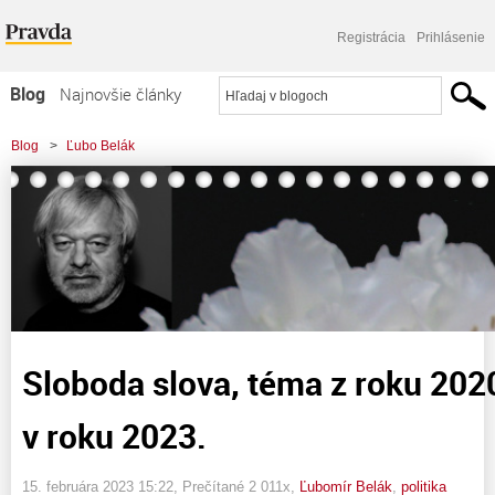
Registrácia
Prihlásenie
Blog
Najnovšie články
Najčítanejšie články
Blog
>
Ľubo Belák
Najkomentovanejšie články
>
Sloboda slova, téma z roku 2020. Bez zmeny aj v roku 2023.
Zoznam blogov
Komerčné blogy
Sloboda slova, téma z roku 202
v roku 2023.
15. februára 2023 15:22
, Prečítané 2 011x,
Ľubomír Belák
,
politika