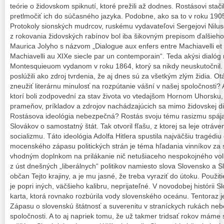
teórie o židovskom spiknutí, ktoré prežili až dodnes. Rostásovi stači
pretlmočiť ich do súčasného jazyka. Podobne, ako sa to v roku 1905
Protokoly sionských mudrcov, ruskému vydavateľovi Sergejovi Niluso
z rokovania židovských rabínov bol iba šikovným prepisom ďalšieh
Maurica Jolyho s názvom „Dialogue aux enfers entre Machiavelli et 
Machiavelli au XIXe siecle par un contemporain“. Teda akýsi dialóg
Montesquieuom vydanom v roku 1864, ktorý sa nikdy neuskutočnil. 
poslúžili ako zdroj tvrdenia, že aj dnes sú za všetkým zlým židia. O
zneužiť literárnu minulosť na rozpútanie vášní v našej spoločnosti? 
ktorí boli zodpovední za stav života vo vtedajšom Hornom Uhorsku, 
prameňov, príkladov a zdrojov nachádzajúcich sa mimo židovskej di
Rostásova ideológia nebezpečná? Rostás svoju tému rasizmu spáj
Slovákov o samostatný štát. Tak otvoril fľašu, z ktorej sa leje otráv
socializmu. Táto ideológia Adolfa Hitlera spustila najväčšiu tragédi
mocenského zápasu politických strán je téma hľadania vinníkov za
vhodným doplnkom na prilákanie nič netušiaceho nespokojného voli
z úst dnešných „liberálnych“ politikov namiesto slova Slovensko a S
občan Tejto krajiny, a je mu jasné, že treba vyraziť do útoku. Použi
je popri iných, väčšieho kalibru, neprijateľné. V novodobej histórii
karta, ktorá rovnako rozbúrila vody slovenského oceánu. Tentoraz je
Zápasu o slovenskú štátnosť a suverenitu v straníckych rukách n
spoločnosti. A to aj napriek tomu, že už takmer tridsať rokov mám