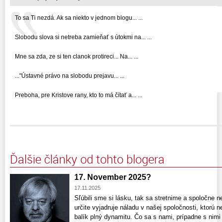
To sa Ti nezdá. Ak sa niekto v jednom blogu... ...
Slobodu slova si netreba zamieňať s útokmi na... ...
Mne sa zda, ze si ten clanok protireci... Na... ...
..."Ústavné právo na slobodu prejavu... ...
Preboha, pre Kristove rany, kto to má čítať a... ...
Ďalšie články od tohto blogera
17. November 2025?
17.11.2025
Sľúbili sme si lásku, tak sa stretnime a spoločne 
určite vyjadruje náladu v našej spoločnosti, ktorú 
balík plný dynamitu. Čo sa s nami, prípadne s nimi