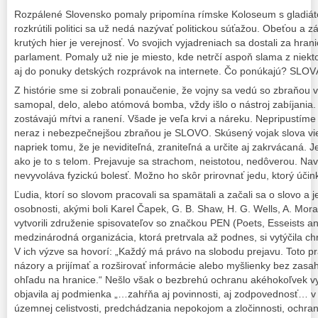
Rozpálené Slovensko pomaly pripomína rímske Koloseum s gladiáto
rozkrútili politici sa už nedá nazývať politickou súťažou. Obeťou a
krutých hier je verejnosť. Vo svojich vyjadreniach sa dostali za hran
parlament. Pomaly už nie je miesto, kde netrčí aspoň slama z niektore
aj do ponuky detských rozprávok na internete. Čo ponúkajú? SLOV
Z histórie sme si zobrali ponaučenie, že vojny sa vedú so zbraňou v 
samopal, delo, alebo atómová bomba, vždy išlo o nástroj zabíjania. 
zostávajú mŕtvi a ranení. Všade je veľa krvi a náreku. Nepripustím
neraz i nebezpečnejšou zbraňou je SLOVO. Skúsený vojak slova vie 
napriek tomu, že je neviditeľná, zraniteľná a určite aj zakrvácaná. J
ako je to s telom. Prejavuje sa strachom, neistotou, nedôverou. N
nevyvoláva fyzickú bolesť. Možno ho skôr prirovnať jedu, ktorý účin
Ľudia, ktorí so slovom pracovali sa spamätali a začali sa o slovo a 
osobnosti, akými boli Karel Čapek, G. B. Shaw, H. G. Wells, A. Mora
vytvorili združenie spisovateľov so značkou PEN (Poets, Esseists an
medzinárodná organizácia, ktorá pretrvala až podnes, si vytýčila chr
V ich výzve sa hovorí: „Každý má právo na slobodu prejavu. Toto p
názory a prijímať a rozširovať informácie alebo myšlienky bez zas
ohľadu na hranice.“ Nešlo však o bezbrehú ochranu akéhokoľvek vy
objavila aj podmienka „…zahŕňa aj povinnosti, aj zodpovednosť… v
územnej celistvosti, predchádzania nepokojom a zločinnosti, ochran