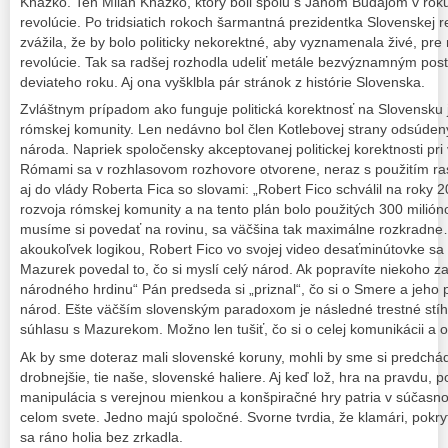
Kňažko. Ten Milan Kňažko, ktorý boli spolu s Jánom Budajom v rok
revolúcie. Po tridsiatich rokoch šarmantná prezidentka Slovenskej 
zvážila, že by bolo politicky nekorektné, aby vyznamenala živé, pr
revolúcie. Tak sa radšej rozhodla udeliť metále bezvýznamným po
deviateho roku. Aj ona vyšklbla pár stránok z histórie Slovenska.
Zvláštnym prípadom ako funguje politická korektnosť na Slovensku 
rómskej komunity. Len nedávno bol člen Kotlebovej strany odsúden
národa. Napriek spoločensky akceptovanej politickej korektnosti pr
Rómami sa v rozhlasovom rozhovore otvorene, neraz s použitím rasis
aj do vlády Roberta Fica so slovami: „Robert Fico schválil na roky
rozvoja rómskej komunity a na tento plán bolo použitých 300 milión
musíme si povedať na rovinu, sa väčšina tak maximálne rozkradne
akoukoľvek logikou, Robert Fico vo svojej video desaťminútovke sa
Mazurek povedal to, čo si myslí celý národ. Ak popravíte niekoho z
národného hrdinu“ Pán predseda si „priznal“, čo si o Smere a jeho p
národ. Ešte väčším slovenským paradoxom je následné trestné stíh
súhlasu s Mazurekom. Možno len tušiť, čo si o celej komunikácii a o
Ak by sme doteraz mali slovenské koruny, mohli by sme si predchá
drobnejšie, tie naše, slovenské haliere. Aj keď lož, hra na pravdu, po
manipulácia s verejnou mienkou a konšpiračné hry patria v súčasnos
celom svete. Jedno majú spoločné. Svorne tvrdia, že klamári, pokrytc
sa ráno holia bez zrkadla.