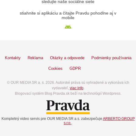
sledujte naše sociálne siete
stiahnite si aplikáciu a čítajte Pravdu pohodlne aj v
mobile
Kontakty
Reklama
Otázky a odpovede
Podmienky používania
Cookies
GDPR
© OUR MEDIA SR a. s. 2026. Autorské práva sú vyhradené a vykonáva ich
vydavateľ,
viac info
.
Blogovací systém Blog.Pravda.sk beží na technológií Wordpress.
Kompletný video servis pre OUR MEDIA SR a.s. zabezpečuje
ARBERTO GROUP
s.r.o.
.