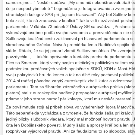
samozrejme…“ Neskôr dodáva: „My sme nič nekonštruovali. SaS od 
čo je nespochybniteľné.“ Legendárne je fotografovanie a zverejneni
straníckych kolegov SAS pri „tajnom hlasovaní“. Aký bol Sulíkov kom
bolo zistiť, kto sú zradcovia v koalícii.“ Takto vidí nezávislosť posl
parlamentu. V článku 73 odsek 2 Ústavy SR sa uvádza: „Poslanci 
vykonávajú osobne podľa svojho svedomia a presvedčenia a nie sú 
Sulík svoju koaličnú cestu zaklincoval pri hlasovaní parlamentu o 
skrachovaného Grécka. Naivná premiérka Iveta Radičová spojila hl
vláde. Rátala, že sa jej podarí zlomiť Sulíkov nesúhlas. Po zverejn
povzdychla: „… takéto správanie a kontakty predsedu parlamentu sú
Fico so Smerom, ktorý vtedy svojim atletickým politickým saltom vyu
podmienkou predčasných volieb spoločne s SDKÚ, KDH a Most-Híd eu
svoju pokryteckú hru do konca a tak na dlhé roky pochoval politick
2014 si radšej pôvodne zarytý euroskeptik zbalil kufor a odcestov
parlamentu. Tam sa šibnutím zázračného európskeho prútika (ale
platom) stal z euroskeptika nadšený propagátor európskej myšlienky
priamo v jeho strane narodí pár kolegov, ktorí mu neskôr prerastú c
Za povšimnutie stojí aj príbeh slova vo vyjadreniach Igora Matovič
Táto sebareflexia vychádzala z tvrdenie, že funkcia šaša pri kráľovi
jediný blízky služobník vladára, ktorý mal možnosť hovoriť pravdu. 
číta len Dobšinského povesti. Múdry šašo a sprostý kráľ bola len meta
rozprávkar vyjadroval pravdu. Ani za feudalizmu to so slobodou sl