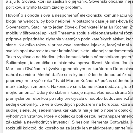
a žijú tu Slováci, ktorí sa zaslúžili o jej vznik. Slovenskí občania in
politikov, s týmto faktom žiadny problém.
Hovoriť o slobode slova a nespomenúť elektronickú komunikáciu vo
blogu na weboch, by bolo neúplné. V ostatnom čase je sms-ková k
Slovenskom. Stačil na to jeden človek. Podnikateľ Marián Kočner. Z
mobilu v šifrovacej aplikácii Threema spolu s videonahrávkami rôz
príprave prípadného zlyhania vlastných podnikateľských aktivít, kto
siene. Niekoľko rokov si pripravoval smrtiace injekcie, ktorými mal v
svojich spolutvorcov takmer kriminálnej siete utkanej v parlamentný
Takto vyplávala na hladinu jeho komunikácia s námestníkom gener
Šufliarskym, tajomníčkou ministerstva spravodlivosti Monikou Ja
Martinom Glváčom a bývalým generálnym prokurátorom Dobroslav
nahral na video. Mnohé ďalšie sms-ky boli už len hodenou udičkou
pripravujem to vyše roka.“ tvrdil Marian Kočner už počas súdneho 
markízáckych zmeniek. Nakoniec v sms komunikácii dodáva: „Toto k
môjho umenia.“ Údery do slabín inkasuje najmä vládnuca strana Sm
premyslenou rétorikou po roky prekrývala dlhodobo budované vzťah
šedej ekonomiky. Je veľa dôvodných podozrení na korupciu, ktorá 
súdnej siene. Jej sedemhlavá karikatúra nie je len o nosení obálok,
výhodných vzťahov, ktoré v dôsledku boli cestou netransparentnéh
zákaziek a nevýhodných investícií. S heslom Klementa Gottwalda „kt
rozkrútili kolotoč, do ktorého sa za jazdy len máloktorému smrteľník