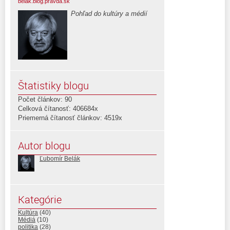
belak.blog.pravda.sk
Pohľad do kultúry a médií
Štatistiky blogu
Počet článkov: 90
Celková čítanosť: 406684x
Priemerná čítanosť článkov: 4519x
Autor blogu
Ľubomír Belák
Kategórie
Kultúra
(40)
Médiá
(10)
politika
(28)