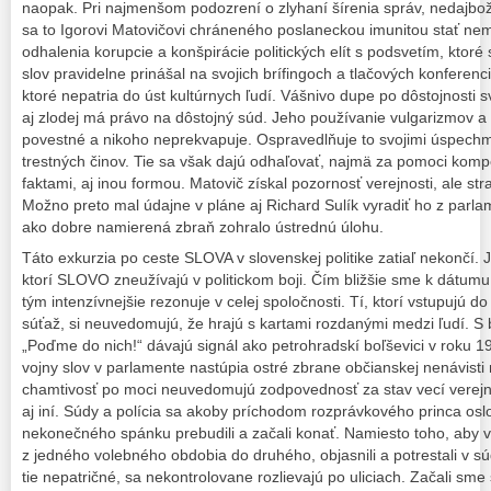
naopak. Pri najmenšom podozrení o zlyhaní šírenia správ, nedajbož
sa to Igorovi Matovičovi chráneného poslaneckou imunitou stať nem
odhalenia korupcie a konšpirácie politických elít s podsvetím, ktor
slov pravidelne prinášal na svojich brífingoch a tlačových konferenc
ktoré nepatria do úst kultúrnych ľudí. Vášnivo dupe po dôstojnosti 
aj zlodej má právo na dôstojný súd. Jeho používanie vulgarizmov 
povestné a nikoho neprekvapuje. Ospravedlňuje to svojimi úspechmi
trestných činov. Tie sa však dajú odhaľovať, najmä za pomoci kom
faktami, aj inou formou. Matovič získal pozornosť verejnosti, ale str
Možno preto mal údajne v pláne aj Richard Sulík vyradiť ho z par
ako dobre namierená zbraň zohralo ústrednú úlohu.
Táto exkurzia po ceste SLOVA v slovenskej politike zatiaľ nekončí. 
ktorí SLOVO zneužívajú v politickom boji. Čím bližšie sme k dátumu
tým intenzívnejšie rezonuje v celej spoločnosti. Tí, ktorí vstupujú do p
súťaž, si neuvedomujú, že hrajú s kartami rozdanými medzi ľudí. S 
„Poďme do nich!“ dávajú signál ako petrohradskí boľševici v roku 1
vojny slov v parlamente nastúpia ostré zbrane občianskej nenávisti na 
chamtivosť po moci neuvedomujú zodpovednosť za stav vecí verejn
aj iní. Súdy a polícia sa akoby príchodom rozprávkového princa o
nekonečného spánku prebudili a začali konať. Namiesto toho, aby vš
z jedného volebného obdobia do druhého, objasnili a potrestali v súd
tie nepatričné, sa nekontrolovane rozlievajú po uliciach. Začali sme 