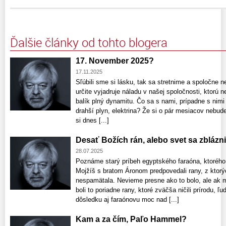
Ďalšie články od tohto blogera
17. November 2025?
17.11.2025
Sľúbili sme si lásku, tak sa stretnime a spoločne 
určite vyjadruje náladu v našej spoločnosti, ktorú 
balík plný dynamitu. Čo sa s nami, prípadne s nimi
drahší plyn, elektrina? Že si o pár mesiacov nebud
si dnes [...]
Desať Božích rán, alebo svet sa zblázni
28.07.2025
Poznáme starý príbeh egyptského faraóna, ktoréh
Mojžíš s bratom Áronom predpovedali rany, z ktorý
nespamätala. Nevieme presne ako to bolo, ale ak 
boli to poriadne rany, ktoré zväčša ničili prírodu, 
dôsledku aj faraónovu moc nad [...]
Kam a za čím, Paľo Hammel?