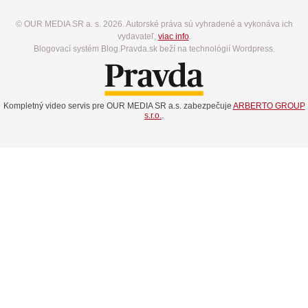
© OUR MEDIA SR a. s. 2026. Autorské práva sú vyhradené a vykonáva ich
vydavateľ,
viac info
.
Blogovací systém Blog.Pravda.sk beží na technológií Wordpress.
Kompletný video servis pre OUR MEDIA SR a.s. zabezpečuje
ARBERTO GROUP
s.r.o.
.