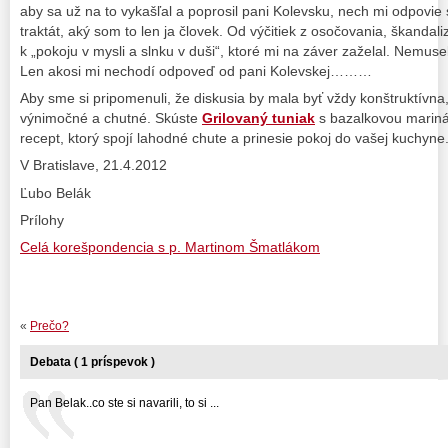
aby sa už na to vykašľal a poprosil pani Kolevsku, nech mi odpovie 
traktát, aký som to len ja človek. Od výčitiek z osočovania, škandal
k „pokoju v mysli a slnku v duši“, ktoré mi na záver zaželal. Nemus
Len akosi mi nechodí odpoveď od pani Kolevskej………
Aby sme si pripomenuli, že diskusia by mala byť vždy konštruktívna
výnimočné a chutné. Skúste
Grilovaný tuniak
s bazalkovou mariná
recept, ktorý spojí lahodné chute a prinesie pokoj do vašej kuchyne
V Bratislave, 21.4.2012
Ľubo Belák
Prílohy
Celá korešpondencia s p. Martinom Šmatlákom
«
Prečo?
Debata ( 1 príspevok )
Pan Belak..co ste si navarili, to si ...