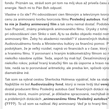
fondu. Priznám sa, strávil som pri tom na môj vkus až priveľa času
energie. Nech mi to Pán Boh odpustí.
Vlastne o čo ide? Pri odovzdávaní cien filmovým a televíznym tvor
cenu za animovanú tvorbu tvorcovia filmu
Posledný autobus
. Keď
to nie je žiadny animovaný film
a tak cenu nemal dostať. Podobne
Ivan Popovič, známy priekopník animovaného filmu. Úryvky z tohto 
pri odovzdávaní cien Slnko v sieti. Aj tu sa dielko objavilo medzi n
animovaný film. Žeby ho akademici nevideli? V záverečných titulkoc
Audiovizuálnemu fondu a Ministerstvu kultúry za finančnú pomoc. Pre
podotýkam, že je veľký rozdiel, najmä vo financiách a v čase, kto
a hranému filmu. V porovnaní s hraným krátkometrážny filmom sú nák
niekoľko násobne vyššie. Teda, aspoň by mali byť. Desaťminútový p
niekoľko rokov, pokiaľ hraný kratučký film sa dá úsporne a hravo na
Iste, nedá sa to porovnávať aritmeticky, ale predsa len, spôsob výro
diametrálne iné.
Tak som sa vybral cestou Sherlocka Holmesa vypátrať, kde sa stala
Najbližšie mi bol
Audiovizuálny fond
, ktorý si nesie hrdý titul
verej
dostal producent filmu Posledný autobus časť finančných dotácií na
stránke, ktorá, musím priznať, je dôkladne spracovaná, nechýbali in
a pridelených dotáciách „
animovanému filmu Posledný autobus
(????
). To už som sa naštval. Aký animovaný. Veď je to hraný fil