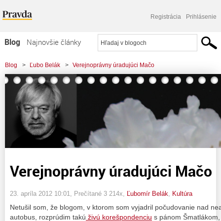
Registrácia
Prihlásenie
Blog
Najnovšie články
Najčítanejšie články
Blog
>
Ľubo Belák
>
Verejnoprávny úradujúci Mačo
Najkomentovanejšie články
Zoznam blogov
Komerčné blogy
Verejnoprávny úradujúci Mačo
23. apríla 2012 10:01
, Prečítané 3 214x,
Ľubomír Belák
,
Kultúra
Netušil som, že blogom, v ktorom som vyjadril počudovanie nad 
autobus, rozprúdim takú
živú korešpondenciu
s pánom Šmatlákom, r