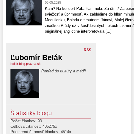
05.05.2025
Kam? Na koncert Paľa Hammela. Za čím? Za pesničk
sviežosť a úprimnosť. Ak zablúdime do hlbín minulé
Medulienku, Baladu o smutnom Jánovi, Malej čiern
značkou Prúdy už v šesťdesiatych rokoch takmer šo
originálnej angličtine interpretovala [...]
RSS
Ľubomír Belák
belak.blog.pravda.sk
Pohľad do kultúry a médií
Štatistiky blogu
Počet článkov: 90
Celková čítanosť: 406275x
Priemerná čítanosť článkov: 4514x