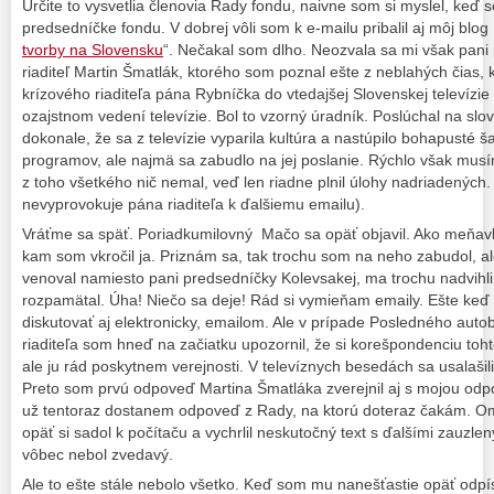
Určite to vysvetlia členovia Rady fondu, naivne som si myslel, keď 
predsedníčke fondu. V dobrej vôli som k e-mailu pribalil aj môj blog
tvorby na Slovensku
“. Nečakal som dlho. Neozvala sa mi však pani
riaditeľ Martin Šmatlák, ktorého som poznal ešte z neblahých čias, 
krízového riaditeľa pána Rybníčka do vtedajšej Slovenskej televízi
ozajstnom vedení televízie. Bol to vzorný úradník. Poslúchal na slovo
dokonale, že sa z televízie vyparila kultúra a nastúpilo bohapusté 
programov, ale najmä sa zabudlo na jej poslanie. Rýchlo však mus
z toho všetkého nič nemal, veď len riadne plnil úlohy nadriadených.
nevyprovokuje pána riaditeľa k ďalšiemu emailu).
Vráťme sa späť. Poriadkumilovný Mačo sa opäť objavil. Ako meňavk
kam som vkročil ja. Priznám sa, tak trochu som na neho zabudol, ale
venoval namiesto pani predsedníčky Kolevsakej, ma trochu nadvihli 
rozpamätal. Úha! Niečo sa deje! Rád si vymieňam emaily. Ešte keď ži
diskutovať aj elektronicky, emailom. Ale v prípade Posledného aut
riaditeľa som hneď na začiatku upozornil, že si korešpondenciu to
ale ju rád poskytnem verejnosti. V televíznych besedách sa usalašili p
Preto som prvú odpoveď Martina Šmatláka zverejnil aj s mojou odp
už tentoraz dostanem odpoveď z Rady, na ktorú doteraz čakám. Om
opäť si sadol k počítaču a vychrlil neskutočný text s ďalšími zauzle
vôbec nebol zvedavý.
Ale to ešte stále nebolo všetko. Keď som mu nanešťastie opäť odpí